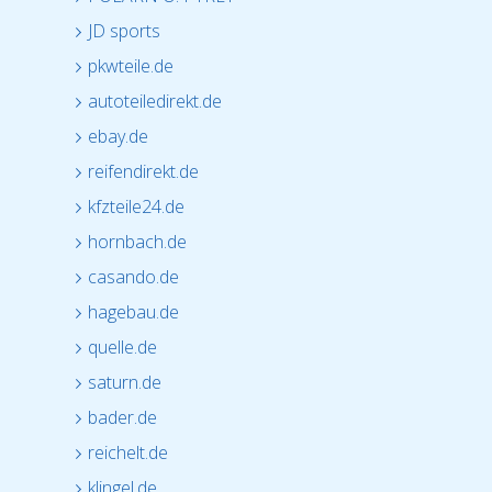
JD sports
pkwteile.de
autoteiledirekt.de
ebay.de
reifendirekt.de
kfzteile24.de
hornbach.de
casando.de
hagebau.de
quelle.de
saturn.de
bader.de
reichelt.de
klingel.de