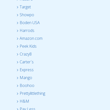
Target
Showpo
Boden USA
Harrods
Amazon.com
Peek Kids
Crazy8
Carter´s
Express
Mango
Boohoo
Prettylittlething
H&M
Pay Less