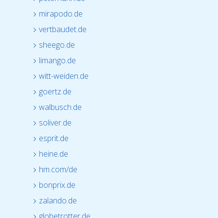
mirapodo.de
vertbaudet.de
sheego.de
limango.de
witt-weiden.de
goertz.de
walbusch.de
soliver.de
esprit.de
heine.de
hm.com/de
bonprix.de
zalando.de
globetrotter.de