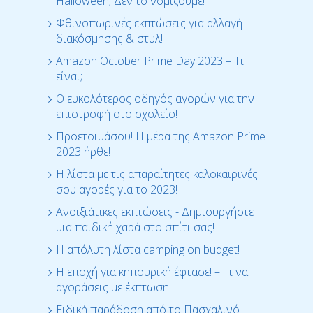
Halloween; Δεν το νομίζουμε!
Φθινοπωρινές εκπτώσεις για αλλαγή
διακόσμησης & στυλ!
Amazon October Prime Day 2023 – Τι
είναι;
Ο ευκολότερος οδηγός αγορών για την
επιστροφή στο σχολείο!
Προετοιμάσου! Η μέρα της Amazon Prime
2023 ήρθε!
Η λίστα με τις απαραίτητες καλοκαιρινές
σου αγορές για το 2023!
Ανοιξιάτικες εκπτώσεις - Δημιουργήστε
μια παιδική χαρά στο σπίτι σας!
Η απόλυτη λίστα camping on budget!
Η εποχή για κηπουρική έφτασε! – Τι να
αγοράσεις με έκπτωση
Ειδική παράδοση από το Πασχαλινό