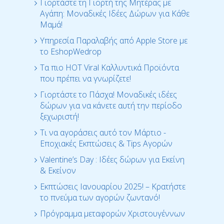
Γιορτάστε τη Γιορτή της Μητέρας με
Αγάπη: Μοναδικές Ιδέες Δώρων για Κάθε
Μαμά!
Υπηρεσία Παραλαβής από Apple Store με
το EshopWedrop
Τα πιο HOT Viral Καλλυντικά Προϊόντα
που πρέπει να γνωρίζετε!
Γιορτάστε το Πάσχα! Μοναδικές ιδέες
δώρων για να κάνετε αυτή την περίοδο
ξεχωριστή!
Τι να αγοράσεις αυτό τον Μάρτιο -
Εποχιακές Εκπτώσεις & Tips Αγορών
Valentine’s Day : Ιδέες δώρων για Εκείνη
& Εκείνον
Εκπτώσεις Ιανουαρίου 2025! – Κρατήστε
το πνεύμα των αγορών ζωντανό!
Πρόγραμμα μεταφορών Χριστουγέννων