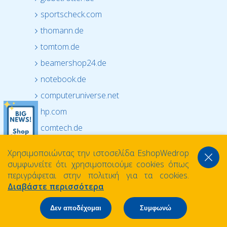
sportscheck.com
thomann.de
tomtom.de
beamershop24.de
notebook.de
computeruniverse.net
hp.com
comtech.de
mindfactory.de
Χρησιμοποιώντας την ιστοσελίδα EshopWedrop
medion.com
συμφωνείτε ότι χρησιμοποιούμε cookies όπως
περιγράφεται στην πολιτική για τα cookies.
apple.de
Διαβάστε περισσότερα
alternate.de
notebooksbilliger.de
Δεν αποδέχομαι
Συμφωνώ
hornbach.de