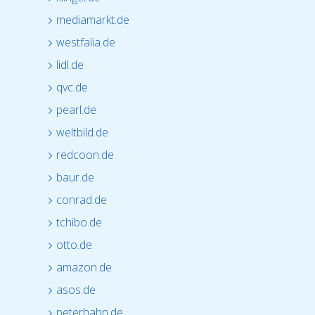
mediamarkt.de
westfalia.de
lidl.de
qvc.de
pearl.de
weltbild.de
redcoon.de
baur.de
conrad.de
tchibo.de
otto.de
amazon.de
asos.de
peterhahn.de