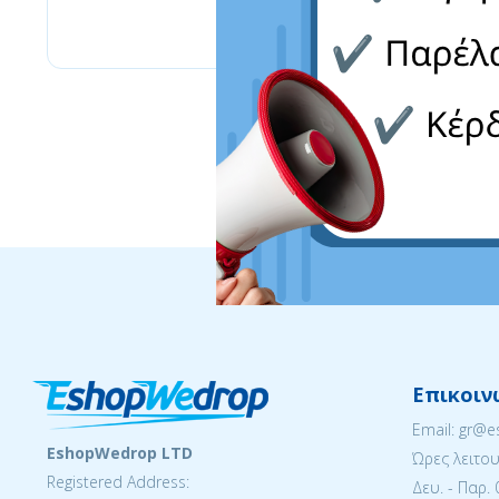
Joules
Επικοιν
Email: gr@
EshopWedrop LTD
Ώρες λειτου
Registered Address:
Δευ. - Παρ. 