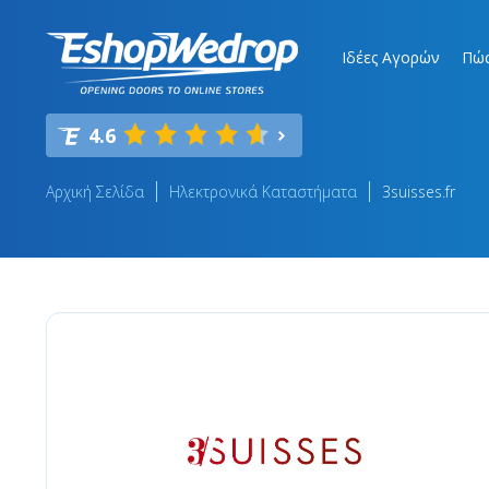
Ιδέες Αγορών
Πώς
4.6
Αρχική Σελίδα
Ηλεκτρονικά Καταστήματα
3suisses.fr