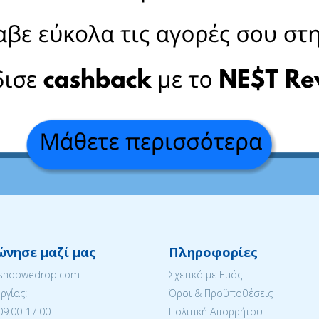
ώνησε μαζί μας
Πληροφορίες
eshopwedrop.com
Σχετικά με Εμάς
ργίας:
Όροι & Προϋποθέσεις
09:00-17:00
Πολιτική Απορρήτου