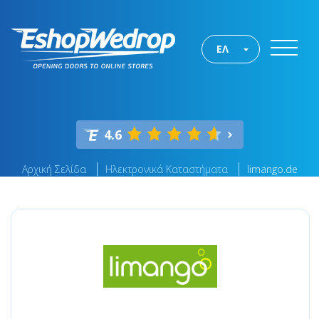
ΕΛ
4.6
Αρχική Σελίδα
Ηλεκτρονικά Καταστήματα
limango.de