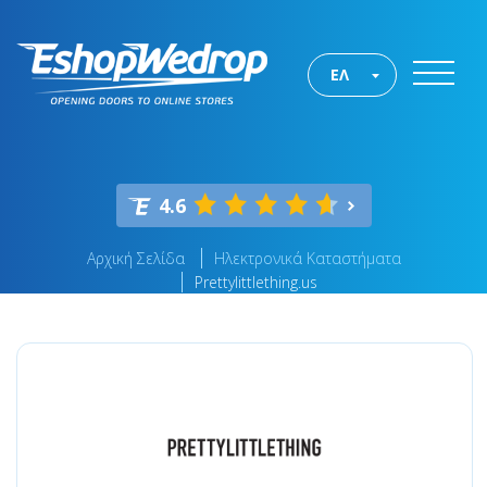
ΕΛ
4.6
Αρχική Σελίδα
Ηλεκτρονικά Καταστήματα
Prettylittlething.us