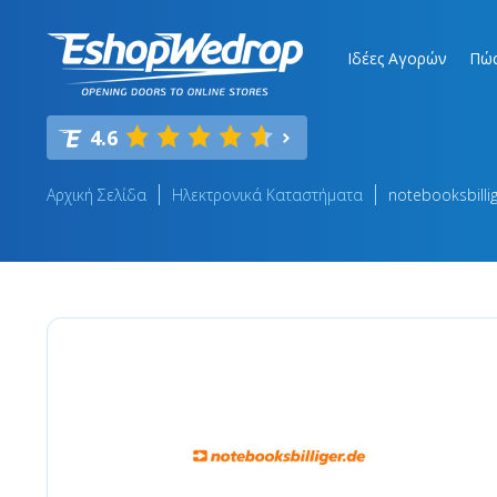
Ιδέες Αγορών
Πώς
4.6
Αρχική Σελίδα
Ηλεκτρονικά Καταστήματα
notebooksbilli