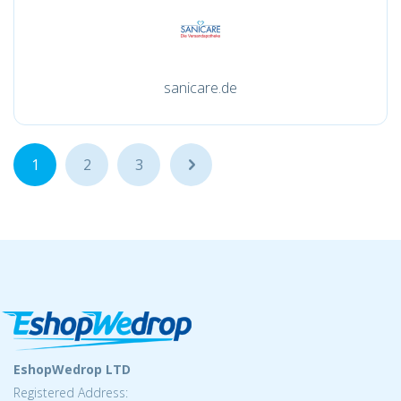
sanicare.de
1
2
3
...
EshopWedrop LTD
Registered Address: